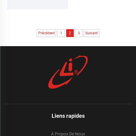
Précédent
1
2
3
Suivant
Liens rapides
À Propos De Nous