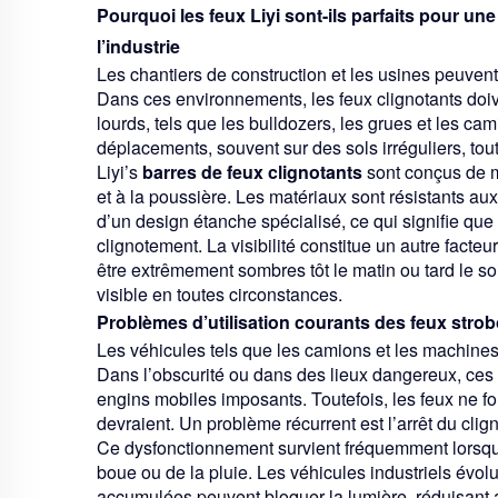
Pourquoi les feux Liyi sont-ils parfaits pour une
l’industrie
Les chantiers de construction et les usines peuven
Dans ces environnements, les feux clignotants doiv
lourds, tels que les bulldozers, les grues et les c
déplacements, souvent sur des sols irréguliers, tou
Liyi’s
barres de feux clignotants
sont conçus de m
et à la poussière. Les matériaux sont résistants aux
d’un design étanche spécialisé, ce qui signifie que
clignotement. La visibilité constitue un autre fact
être extrêmement sombres tôt le matin ou tard le so
visible en toutes circonstances.
Problèmes d’utilisation courants des feux stro
Les véhicules tels que les camions et les machines
Dans l’obscurité ou dans des lieux dangereux, ces
engins mobiles imposants. Toutefois, les feux ne fo
devraient. Un problème récurrent est l’arrêt du clig
Ce dysfonctionnement survient fréquemment lorsque 
boue ou de la pluie. Les véhicules industriels évo
accumulées peuvent bloquer la lumière, réduisant ai