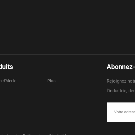
duits
Abonnez-v
 d'Alerte
Plus
Rejoignez notr
l'industrie, d