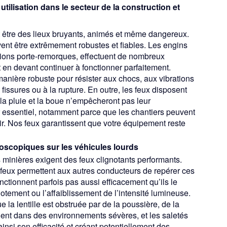
 utilisation dans le secteur de la construction et
t être des lieux bruyants, animés et même dangereux.
ent être extrêmement robustes et fiables. Les engins
amions porte-remorques, effectuent de nombreux
t en devant continuer à fonctionner parfaitement.
anière robuste pour résister aux chocs, aux vibrations
 fissures ou à la rupture. En outre, les feux disposent
 la pluie et la boue n’empêcheront pas leur
eur essentiel, notamment parce que les chantiers peuvent
ir. Nos feux garantissent que votre équipement reste
boscopiques sur les véhicules lourds
 minières exigent des feux clignotants performants.
 feux permettent aux autres conducteurs de repérer ces
nctionnent parfois pas aussi efficacement qu’ils le
notement ou l’affaiblissement de l’intensité lumineuse.
la lentille est obstruée par de la poussière, de la
luent dans des environnements sévères, et les saletés
nsi son efficacité et créant potentiellement des