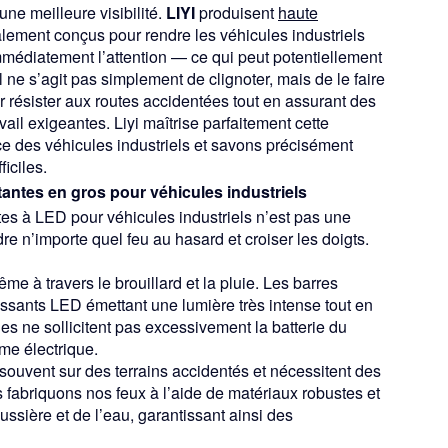
ne meilleure visibilité.
LIYI
produisent
haute
lement conçus pour rendre les véhicules industriels
 immédiatement l’attention — ce qui peut potentiellement
l ne s’agit pas simplement de clignoter, mais de le faire
r résister aux routes accidentées tout en assurant des
il exigeantes. Liyi maîtrise parfaitement cette
 des véhicules industriels et savons précisément
iciles.
antes en gros pour véhicules industriels
tes à LED pour véhicules industriels n’est pas une
 n’importe quel feu au hasard et croiser les doigts.
ême à travers le brouillard et la pluie. Les
barres
issants LED émettant une lumière très intense tout en
es ne sollicitent pas excessivement la batterie du
me électrique.
souvent sur des terrains accidentés et nécessitent des
 fabriquons nos feux à l’aide de matériaux robustes et
ssière et de l’eau, garantissant ainsi des