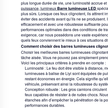
plus longue durée de vie, une luminosité accrue et u
puissance, lumineux
Barre lumineuse LED
spécia
plus sûrs. Lorsque ces feux clignotent, ils attirent
éviter des accidents avant qu’ils ne se produisent. I
efficacement et avec une robustesse suffisante pou
performances optimales dans des conditions de trava
exigence, car nous possédons une vaste expérience
quels feux conviennent le mieux à ces situations diff
Comment choisir des barres lumineuses clignot
Choisir les meilleures barres lumineuses clignotan
tâche aisée. Vous ne pouvez pas simplement prendre
Voici les principaux critères à prendre en compte :
Luminosité :
Le feu doit être visible à distance, m
lumineuses à balise
de Liyi sont équipées de pu
restant économes en énergie. Cela signifie qu’ell
véhicule, préservant ainsi la robustesse du systè
Conception robuste :
Les gros camions circulent 
feux capables de résister à de rudes chocs. Nous
étanches afin d’empêcher la pénétration de la pou
performances durables.