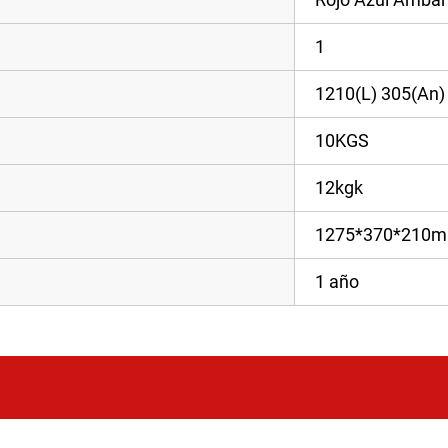
1
1210(L) 305(An)
10KGS
12kgk
1275*370*210
1 año