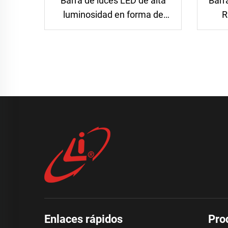
Barra de luces LED de alta
Barr
luminosidad en forma de
R
huevo de advertencia
Enlaces rápidos
Pro