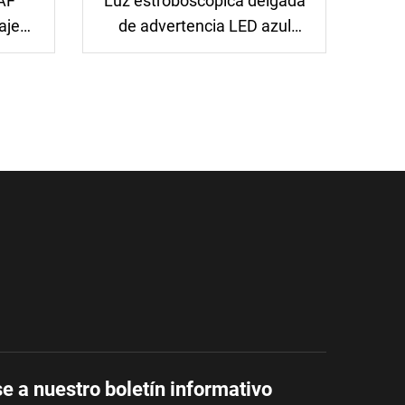
YAF
Luz estroboscópica delgada
aje
de advertencia LED azul
ncias,
brillante de forma cuadrada
ar
lateral de LIYI para
ambulancia
e a nuestro boletín informativo