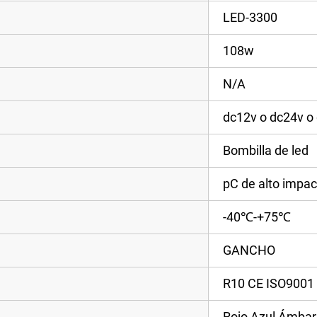
LED-3300
108w
N/A
dc12v o dc24v o
Bombilla de led
pC de alto impac
-40℃-+75℃
GANCHO
R10 CE ISO9001
Rojo Azul Ámbar