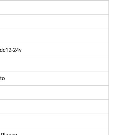
 dc12-24v
to
 Blanco