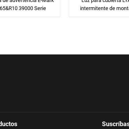
a de advertencia E-Mark
Luz para cubierta L
65&R10 39000 Serie
intermitente de mont
superficial para ambula
LED roja, azul y ámb
ductos
Suscríbas