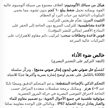
هيكل من سبائك الألومنيوم:
الغلاف مصنوع من سبيكة ألومنيوم عالية
القوة. ويمكنه تحمل
ضغط يبلغ ٦٠ كجم
بدون تشوه، مما يحمي
المكونات الداخلية من حبات البرد أو الحطام.
التثبيت المرن:
نقدِّم طريقتين للتركيب:
قاعدة مغناطيسية:
للتركيب السريع دون الحاجة إلى الحفر على
النماذج الأقصر (مثالي للنشر المؤقت).
قوس قاعدة وخطافات سحب:
لتركيب دائم مقاوم للاهتزازات على
المركبات عالية السرعة.
خالص
ضوء
الأداء
(الثقة: التركيز على التحذير البصري)
كمُصنِّع
حل ضوئي نقي (بدون إنذار صوتي مدمج)
، وتركّز سلسلة
63000 بالكامل على تقديم أوضح إشارة بصرية وأكثرها جذبًا للانتباه.
التحكم الذكي بالإضاءة المتقطعة:
يدعم المتحكم الدقيق وميضًا ثابتًا
عند
٢–٤ هرتز
. ويمكنك برمجة تسلسلات متعددة المراحل حسب
الحاجة لاختراق الفوضى البصرية في حركة المرور الحضرية.
موثوقية طقسية في جميع الأحوال الجوية:
مع
تصميم مقاوم للماء
والغبار يعادل درجة الحماية IP67
، وبالتالي فإن الوحدة مقاومة تمامًا