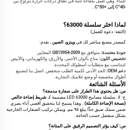
للماء. وهي تعمل بكفاءة تامة في نطاق درجات حرارة يتراوح بين
-40°C إلى +50°C
.
لماذا
اختَر
سلسلة 63000؟
(الثقة: دعوة للعمل)
كمصدر مصنع مباشر لك في
وينزو، الصين
, نقدم:
جودة معتمدة:
متوافق مع
GB13954-2009
المعايير.
تخصيص اللون:
متاح بألوان الأحمر، والأزرق، والكهرماني، والأبيض
لتتناسب مع متطلبات أسطولك المحددة.
دعم OEM:
الحد الأدنى لكمية الطلب منخفض. اتصل بنا لتصنيع
أطوال مخصصة أو وضع علامتك التجارية.
الأسئلة الشائعة
س: هل يحتوي هذا الطراز على صفارة مدمجة؟
ج: لا. سلسلة مصابيح LED 63000 مصممة كـ
شريط إضاءة خالص
(نسخة الإضاءة الكاملة)
. وهذا يسمح لنا بتحقيق أقصى أداء بصري
ضمن سمك ضيق جدًّا يبلغ ٩٥ مم. ويمكن تركيب الصفارات الخارجية
بشكل منفصل حسب الحاجة.
س: كيف يؤثر التصميم الرقيق على المتانة؟