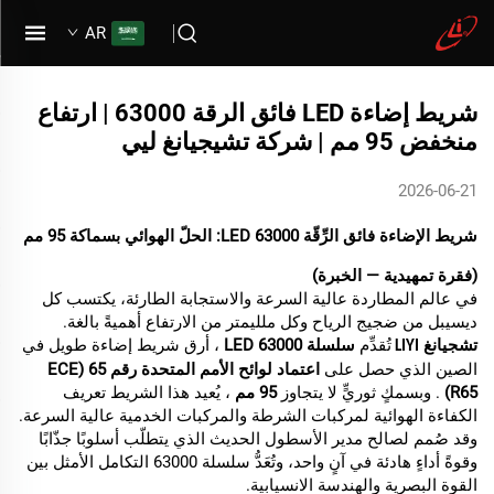
AR
شريط إضاءة LED فائق الرقة 63000 | ارتفاع
منخفض 95 مم | شركة تشيجيانغ ليي
2026-06-21
شريط الإضاءة فائق الرِّقّة LED 63000: الحلّ الهوائي بسماكة 95 مم
(فقرة تمهيدية — الخبرة)
في عالم المطاردة عالية السرعة والاستجابة الطارئة، يكتسب كل
ديسيبل من ضجيج الرياح وكل ملليمتر من الارتفاع أهميةً بالغة.
تشجيانغ
تُقدِّم
سلسلة LED 63000
، أرق شريط إضاءة طويل في
LIYI
الصين الذي حصل على
اعتماد لوائح الأمم المتحدة رقم 65 (ECE
R65)
. وبسمكٍ ثوريٍّ لا يتجاوز
95 مم
، يُعيد هذا الشريط تعريف
الكفاءة الهوائية لمركبات الشرطة والمركبات الخدمية عالية السرعة.
وقد صُمم لصالح مدير الأسطول الحديث الذي يتطلّب أسلوبًا جذّابًا
وقوةً أداءٍ هادئة في آنٍ واحد، وتُعَدُّ سلسلة 63000 التكامل الأمثل بين
القوة البصرية والهندسة الانسيابية.