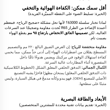
أقل سمك ممكن: الكفاءة الهوائية والتخفي
(الخبرة: تسليط الضوء على النقطة المميَّزة الفريدة)
لماذا تختار سلسلة 63000؟ لأنها تحل مشكلة «ضجيج الرياح». فمعظم
أعمدة الإضاءة من الطراز R65 تُحدث مقاومة وضجيجًا عند السرعات
العالية، لكن
تصميمها الفائق الانخفاض بارتفاع ٩٥ مم
يقطع الهواء
بصمت تام.
مقاومة منخفضة للرياح:
إن العرض الضيق البالغ ٢٢٠ مم والتصميم
المسطح يقللان من اضطرابات الهواء إلى أدنى حدٍّ ممكن، مما يحمي
كفاءة استهلاك الوقود في مركبتك ويضمن هدوءًا تامًّا داخل
المقصورة أثناء المطاردات عالية السرعة.
الكمال الجمالي:
التدفق الحلقي المغلق
الشكل
(الخطوط الكلاسيكية
ذات التدفق الحلقي المغلق) يمنحان مظهرًا فاخرًا يشبه التصنيع
الأصلي للمصنع (OEM). فهو يبدو وكأنه مدمجٌ في هيكل السيارة، وليس
مثبتًا على سطحها.
الأبعاد
والطاقة البصرية
(الخبرة: تقديم بيانات تقنية محددة للمشترين المتخصصين)