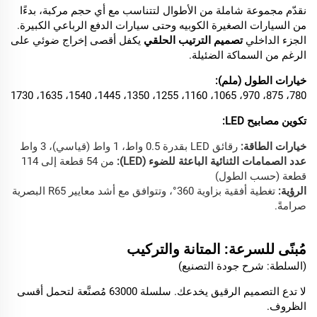
نقدّم مجموعة شاملة من الأطوال لتتناسب مع أي حجم مركبة، بدءًا
من السيارات الصغيرة الكوبيه وحتى سيارات الدفع الرباعي الكبيرة.
الجزء الداخلي
تصميم الترتيب الحلقي
يكفل أقصى إخراج ضوئي على
الرغم من السماكة الضئيلة.
خيارات الطول (ملم):
780، 875، 970، 1065، 1160، 1255، 1350، 1445، 1540، 1635، 1730
تكوين مصابيح LED:
خيارات الطاقة:
رقائق LED بقدرة 0.5 واط، 1 واط (قياسي)، 3 واط
عدد الصمامات الثنائية الباعثة للضوء (LED):
من 54 قطعة إلى 114
قطعة (حسب الطول)
الرؤية:
تغطية أفقية بزاوية 360°، وتتوافق مع أشد معايير R65 البصرية
صرامةً.
مُبنًى
للسرعة: المتانة والتركيب
(السلطة: شرح جودة التصنيع)
لا تدع التصميم الرقيق يخدعك. سلسلة 63000 مُصنَّعة لتحمل أقسى
الظروف.