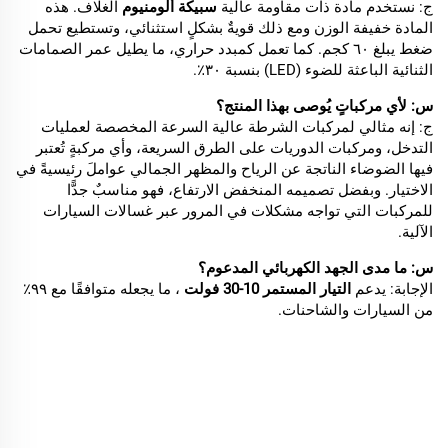
ج: نستخدم مادة ذات مقاومة عالية
سبيكة ألومنيوم
الغلاف. هذه
المادة خفيفة الوزن ومع ذلك قويةٌ بشكلٍ استثنائي، وتستطيع تحمل
ضغط يبلغ ٦٠ كجم. كما تعمل كمبدد حراري، ما يطيل عمر الصمامات
الثنائية الباعثة للضوء (LED) بنسبة ٣٠٪.
س: لأي مركباتٍ يُوصى بهذا المنتج؟
ج: إنه مثالي لمركبات الشرطة عالية السرعة المخصصة لعمليات
التدخل، ومركبات الدوريات على الطرق السريعة، وأي مركبةٍ تُعتبر
فيها الضوضاء الناتجة عن الرياح والمظهر الجمالي عواملَ رئيسيةً في
الاختيار. وبفضل تصميمه المنخفض الارتفاع، فهو مناسبٌ جدًّا
للمركبات التي تواجه مشكلات في المرور عبر غسالات السيارات
الآلية.
س: ما مدى الجهد الكهربائي المدعوم؟
الإجابة: يدعم
التيار المستمر 10-30 فولت
، ما يجعله متوافقًا مع ٩٩٪
من السيارات والشاحنات.