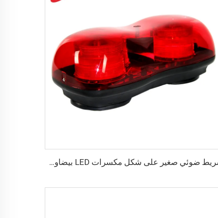
شريط ضوئي صغير على شكل مكسرات LED بيضاوي الشكل