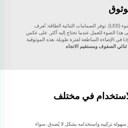
السبب في نجاح الضوء الدوار Liyi الكبير في منع هذه الحوادث هو استخدامه لتكنولوجيا الصمامات الثنائية الباعثة للضوء (LED). توفر الصمامات الثنائية الطاقة: تُعرف
ى هذا الضوء للعمل عندما تحتاج إليه أكثر. على عكس
المصابيح النموذجية، لا داعي للقلق بشأن احتراق المصابيح أو كسرها بسبب الاستخدام المتكرر. سيستمر الضوء الدوار Liyi في الإضاءة الساطعة لفترة طويلة. هذه الموثوقية
لاستخدام في مختلف
ما في الضوء الدوار Liyi هو سهولة تركيبه واستخدامه بشكل لا يُصدق. سواء