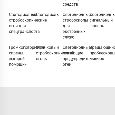
средств
Светодиодные
Светодиоды
Светодиодные
Светодиодн
стробоскопические
стробоскопы
сигнальный
огни для
для
фонарь
спецтранспорта
экстренных
служб
Громкоговоритель
Маячковый
Светодиодные
Вращающий
сирены
стробоскопический
мигающие
проблесков
«скорой
огонь
предупредительные
маячок
помощи»
огни