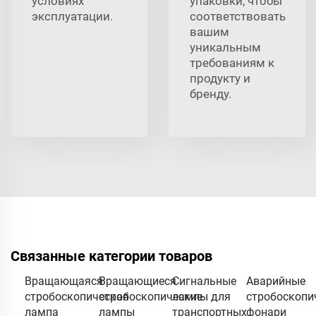
условиях
упаковки, чтобы
эксплуатации.
соответствовать
вашим
уникальным
требованиям к
продукту и
бренду.
Связанные категории товаров
Вращающаяся
Вращающиеся
Сигнальные
Аварийные
стробоскопическая
стробоскопические
лампы для
стробоскопи
лампа
лампы
транспортных
фонари