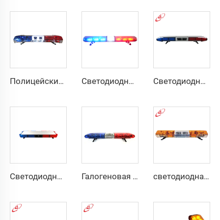
Полицейский предупредительный сигнал в форме буквы I с галогеновой лампой
Светодиодная прямоугольная световая панель
Светодиодная полоса из поликарбоната с решеткой и сиреной мощностью 100 Вт
Светодиодный низкопрофильный автомобиль
Галогеновая вращающаяся сигнальная мигалка для полиции
светодиодная галогеновая мигалка с вращающимся маячком