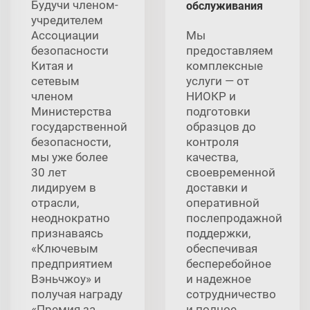
Будучи членом-
обслуживания
учредителем
Ассоциации
Мы
безопасности
предоставляем
Китая и
комплексные
сетевым
услуги — от
членом
НИОКР и
Министерства
подготовки
государственной
образцов до
безопасности,
контроля
мы уже более
качества,
30 лет
своевременной
лидируем в
доставки и
отрасли,
оперативной
неоднократно
послепродажной
признаваясь
поддержки,
«Ключевым
обеспечивая
предприятием
бесперебойное
Вэньчжоу» и
и надежное
получая награду
сотрудничество
«Премия за
и полное