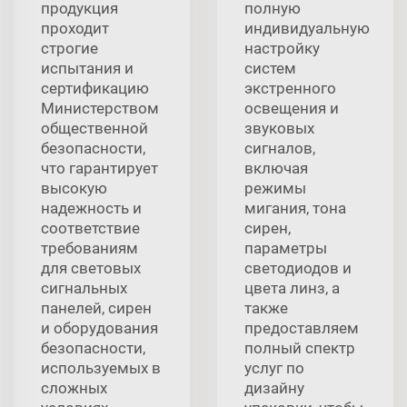
продукция
полную
проходит
индивидуальную
строгие
настройку
испытания и
систем
сертификацию
экстренного
Министерством
освещения и
общественной
звуковых
безопасности,
сигналов,
что гарантирует
включая
высокую
режимы
надежность и
мигания, тона
соответствие
сирен,
требованиям
параметры
для световых
светодиодов и
сигнальных
цвета линз, а
панелей, сирен
также
и оборудования
предоставляем
безопасности,
полный спектр
используемых в
услуг по
сложных
дизайну