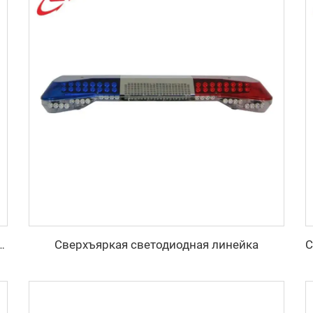
Сверхъяркая светодиодная линейка
ия формы арахиса с отражением мини-световая панель