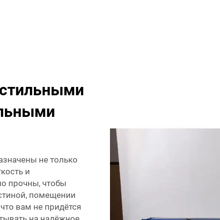
с стильными
льными
азначены не только
ткость и
но прочны, чтобы
стиной, помещении
 что вам не придётся
итывать на надёжное