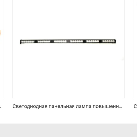
ниевом корпусе, мини-световой бар
Светодиодная панельная лампа повышенной яркости с возможностью изменения цвета