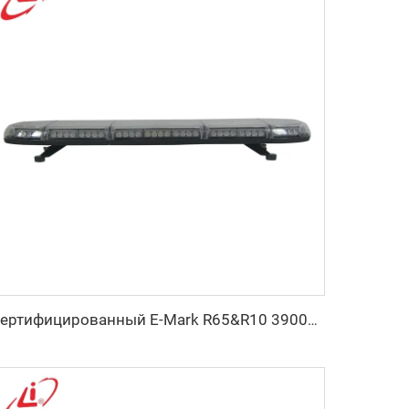
Сертифицированный E-Mark R65&R10 39000 Световая полоса-мигалка