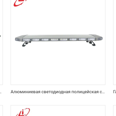
ная лампа, лампа-полоса из поликарбоната
Алюминиевая светодиодная полицейская сигнальная планка из поликарбоната