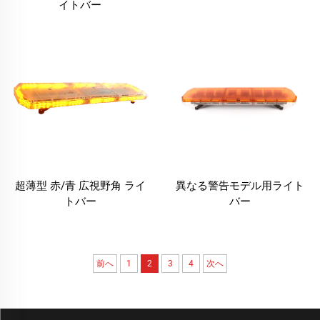
イトバー
超薄型 赤/青 広視野角 ライ
異なる警告モデル用ライト
トバー
バー
前へ
1
2
3
4
次へ