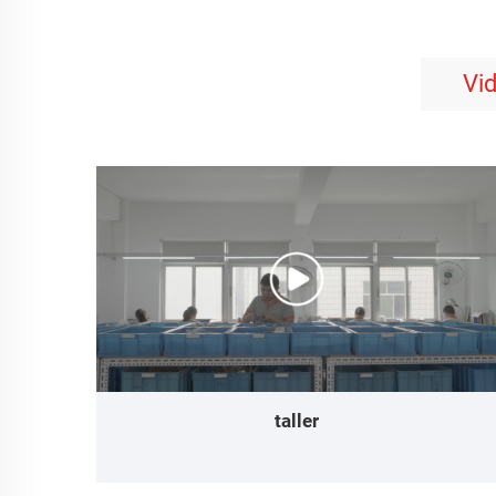
Vi
taller