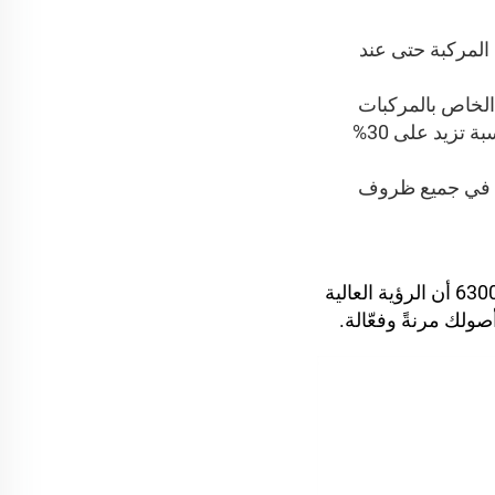
 المركبة حتى عند
خدام سبيكة ألومنيوم من فئة الطيران، يعمل عمود الإضاءة LED هذا الخاص بالمركبات
الطارئة كمشتّت حراري ضخم، ما يطيل عمر الصمامات الثنائية الباعثة للضوء (LED) بنسبة تزيد على 30%
 شدة إضاءة مثلى في جميع ظروف
لأي مورد أو مشغل أسطول يسعى إلى ترقية إضاءة المركبات الطارئة، تُثبت سلسلة 63000 أن الرؤية العالية
صولك مرنةً وفعّالة.