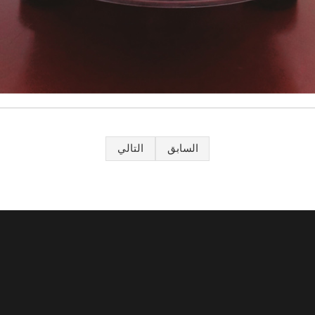
السابق
التالي