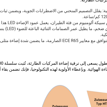
ئية: يقلل التصميم المنحني من الاضطرابات الجوية، ويضمن ثبات
البناء المتين: وباست
كية.
المطابقة للمواصفات: يتوافق مع معايير ECE R65 الصارمة، ما يضمن
ءة الهوائية. وبإعطاء الأولوية لهذه التكنولوجيا، فإنك تضمن بقاء أ