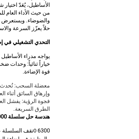
من حيث الأداء العام للم
حلاً يعزّز السرعة والاس
التحدي التشغيلي في إض
خياراً ثنائياً: وحدات ض
قوة الإضاءة.
معضلة السحب: تُحدث أعم
وإرهاق السائق أثناء ال
فجوة الرؤية: يفشل العد
الطرق السريعة.
هندسة حل سلسلة 63000
6300
تقف السلسلة عند ارتفاع 
0
والوظيفة في إضاءة الم