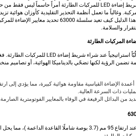
الأساطيل، يُعَدّ اختيار شريط إضاءة LED للمركبات الطارئة أمراً حاسماً لي
ركبة. وغالباً ما تعمل أنظمة التحذير التقليدية كأوزان هوائية تزي
والضوضاء. ويستعرض هذا الدليل كيف تعيد سلسلة 63000 تحديد 
تقرار والسلامة.
اءة المركبات الطارئة
يواجه مدراء الأساطيل لُبّاً استراتيجياً عند شراء شريط إض
خمة تضمن الرؤية لكنها تضحّي بالديناميكا الهوائية، أو تصاميم منخف
دة الإضاءة القياسية مقاومة هوائية كبيرة، مما يؤدي إلى ارتف
عمليات ذات السرعة العالية.
يد من البدائل الرفيعة في الوفاء بالمعايير الفوتومترية الصارمة
95 مم (3.7 بوصة
)، مما يحل 
شاملًا القاعدة الداعمة
ركبات الطارئة.