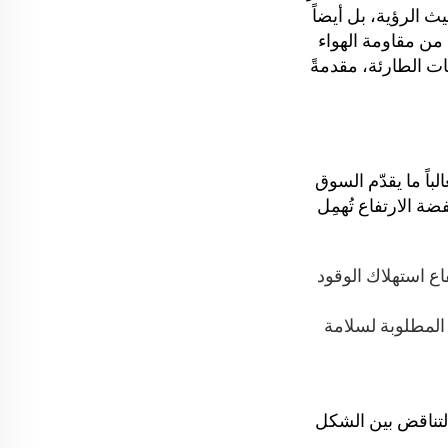
س فقط من حيث الرؤية، بل أيضاً
د من مقاومة الهواء
معايير الإضاءة للمركبات الطارئة، مقدمةً
اءة LED للمركبات الطارئة. فغالباً ما يقدّم السوق
ضة الارتفاع تُهمِل
اع استهلاك الوقود
 المطلوبة لسلامة
التناقض بين الشكل