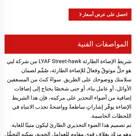
احصل على عرض أسعار
المواصفات الفنية
شريط الإضاءة الطارئة LYAF Street-hawk من شركة ليي
هو حلٌّ موثوقٌ وفعالٌ للإضاءة الطارئة، صُمِّم لضمان
سلامتك ووضوحك على الطريق. سواءً كنتَ من المسعفين
الأوائل، أو عامل بناء، أو حتى شخصًا يحتاج إلى إضافات
إضافية من أضواء التحذير على مركبته، فإن هذا الشريط
الإضاءة يوفّر إشاراتٍ ساطعةً وواضحةً تجذب الانتباه في
اللحظات الحاسمة.
تم تصميم هذا الضوء التحذيري الطارئ ليكون متينًا للغاية.
وهو مزوَّد بغلاف قوي مقاوم للعوامل الجوية، يمكنه التحمُّل