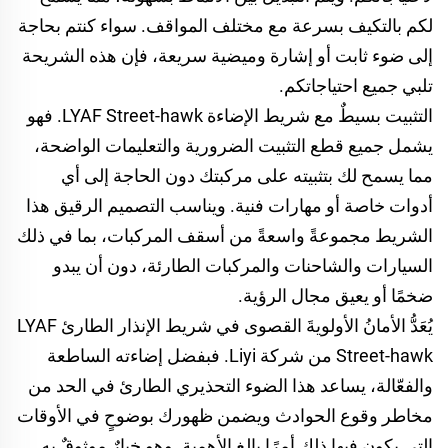
لكم بالتكيف بسرعة مع مختلف المواقف. سواء كنتم بحاجة
إلى ضوء ثابت أو إشارة وميضية سريعة، فإن هذه الشريحة
تلبي جميع احتياجاتكم.
التثبيت بسيطٌ مع شريط الإضاءة LYAF Street-hawk. فهو
يشمل جميع قطع التثبيت الضرورية والتعليمات الواضحة،
مما يسمح لك بتثبيته على مركبتك دون الحاجة إلى أي
أدوات خاصة أو مهارات فنية. ويناسب التصميم الرقيق هذا
الشريط مجموعةً واسعةً من أسقف المركبات، بما في ذلك
السيارات والشاحنات والمركبات الطارئة، دون أن يبدو
ضخمًا أو يعيق مجال الرؤية.
يُعَدُّ الأمانُ الأولويةَ القصوى في شريط الإنذار الطارئ LYAF
Street-hawk من شركة Liyi. فبفضل إضاءته الساطعة
والفعّالة، يساعد هذا الضوء التحذيري الطارئ في الحد من
مخاطر وقوع الحوادث ويضمن ظهورك بوضوحٍ في الأوقات
التي يكون فيها ذلك أمرًا بالغ الأهمية. وهو خيارٌ موثوقٌ به