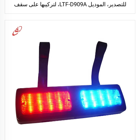
للتصدير، الموديل LTF-D909A، لتركيبها على سقف
السيارة، وتشمل مصابيح LED برتقالية للاستخدام
الطارئ في شاحنات الجرافة والمركبات التحذيرية