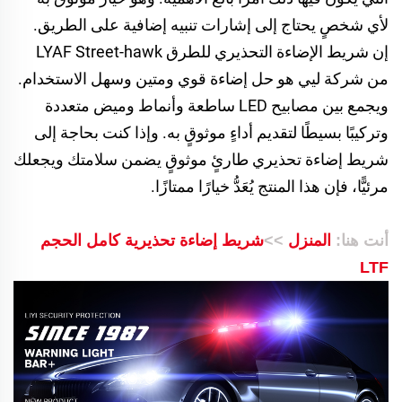
لأي شخصٍ يحتاج إلى إشارات تنبيه إضافية على الطريق.
إن شريط الإضاءة التحذيري للطرق LYAF Street-hawk
من شركة ليي هو حل إضاءة قوي ومتين وسهل الاستخدام.
ويجمع بين مصابيح LED ساطعة وأنماط وميض متعددة
وتركيبًا بسيطًا لتقديم أداءٍ موثوقٍ به. وإذا كنت بحاجة إلى
شريط إضاءة تحذيري طارئٍ موثوقٍ يضمن سلامتك ويجعلك
مرئيًّا، فإن هذا المنتج يُعَدُّ خيارًا ممتازًا.
أنت هنا:
المنزل
>>
شريط إضاءة تحذيرية كامل الحجم
LTF