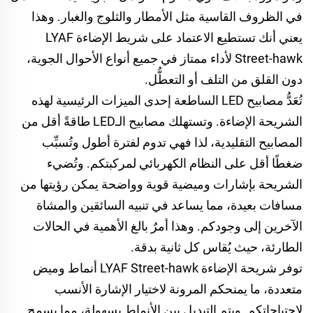
في الظروف القاسية مثل الأمطار والثلوج والغبار. وهذا
يعني أنك تستطيع الاعتماد على شريط الإضاءة LYAF
Street-hawk لأداء ممتاز في جميع أنواع الأحوال الجوية،
دون القلق من التلف أو التعطُّل.
تُعَدُّ مصابيح LED الساطعة إحدى الميزات الرئيسية لهذه
الشريحة الإضاءة. وتستهلك مصابيح الـLED طاقةً أقل من
المصابيح التقليدية، لذا فهي تدوم لفترة أطول وتُسبِّب
ضغطًا أقل على النظام الكهربائي لمركبتكم. وتُضيء
الشريحة بإشارات وميضية قوية وواضحة يمكن رؤيتها من
مسافات بعيدة، مما يساعد في تنبيه السائقين والمشاة
الآخرين إلى وجودكم. وهذا أمرٌ بالغ الأهمية في الحالات
الطارئة، حيث يُقاس كل ثانية بدقة.
توفر شريحة الإضاءة LYAF Street-hawk أنماط وميض
متعددة، ما يمنحكم المرونة لاختيار الإشارة الأنسب
لاحتياجاتكم. ويتم التبديل بين الأنماط بسهولة، مما يسمح