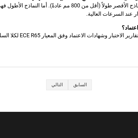
اذج الأقصر طولاً (أقل من
00 مم عادةً). أما النماذج الأطول 
8
 عند السرعات العالية.
اعتماد؟
ج: بالتأكيد. فنحن نقدِّم تقارير
السابق
التالي