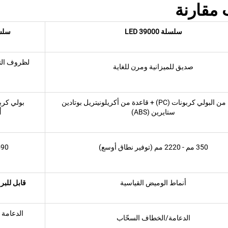
ب
مقارنة
سلسلة LED 39000
سلسلة 0
لظروف الت
صديق للميزانية ومرن للغاية
عدسة من البولي كربونات (PC) + قاعدة من أكريلونيتريل بوتادين
بولي كربونا
ستايرين (ABS)
أ
350 مم - 2220 مم (توفير نطاق أوسع)
590 مم - 790
أنماط الوميض القياسية
قابل للب
الدعامة 
الدعامة/الخطاف السحّاب