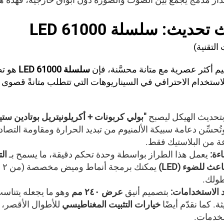
ث
تحديث: سلسلة LED 61000
التقنية)
 أكثر عصرية مع متانة محسَّنة، فإن
سلسلة LED 61000
هو تط
للاستخدام الاحترافي في السيناريوهات التي تتطلب متانةً قصوى و
 بتحديث الهيكل ليصبح
"بولي كربونات + أكريلونيتريل بوتادين ستي
 وتُحسِّن دعامة سبيكة الألمنيوم من تبديد الحرارة ومقاومة التص
عة من البلاستيك فقط.
اءة:
يعمل هذا الطراز بواسطة وحدة تحكم دقيقة، ما يسمح بـ
ال
ث للضوء (LED)
طولك.
د الاستخدامات:
بتصميم أنيق
عرض ٢٤٠ مم
وهو ما يجعله يتنا
. كما نقدّم أيضًا
خيارات التثبيت المغناطيسي
للأطوال الأقصر، 
لخدمات.