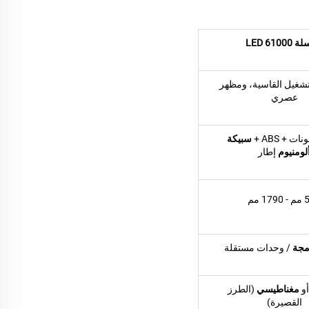
LED 6100
شغيل القاسية، ومظهر
عصري
ت + ABS +
سبيكة
لومنيوم
إطار
1 مم
رمجة
/ وحدات مستقلة
أو
مغناطيسي
(الطرز
القصيرة)