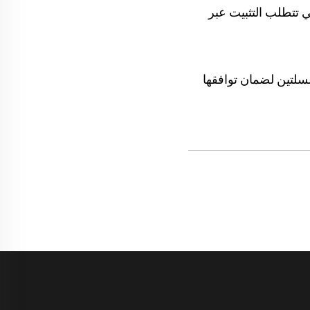
فهي تتطلب التثبيت عبر
 الاختبار وشهادات الاعتماد وفق المعيار ECE R65 لكلا السلسلتين لضمان توافقها