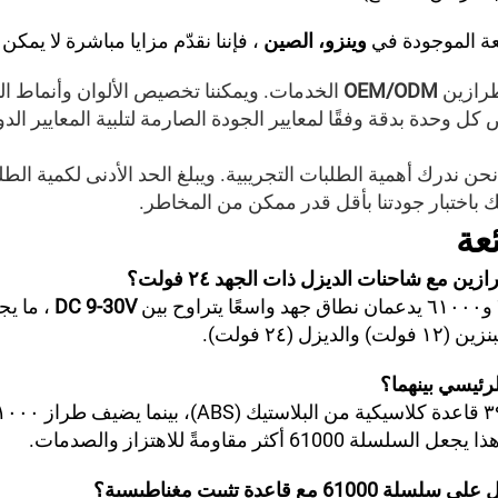
عة الموجودة في
وينزو، الصين
، فإننا نقدّم مزايا مباشرة لا يمكن
طرازين
OEM/ODM
الخدمات. ويمكننا تخصيص الألوان وأنماط ا
نحن ندرك أهمية الطلبات التجريبية. ويبلغ الحد الأدنى لكمية الط
ك باختبار جودتنا بأقل قدر ممكن من المخاطر.
عة
ن مع شاحنات الديزل ذات الجهد ٢٤ فولت؟
DC 9-30V
، ما يج
زل (٢٤ فولت).
رئيسي بينهما؟
يجعل السلسلة 61000 أكثر مقاومةً للاهتزاز والصدمات.
ع قاعدة تثبيت مغناطيسية؟