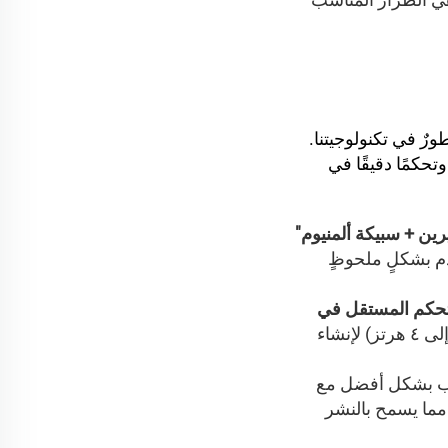
ورٌ في تكنولوجيتنا.
تحكمًا دقيقًا في
رين + سبيكة ألمنيوم"
ادم بشكلٍ ملحوظٍ
تحكم المستقل في
يمكنك برمجة أنماط وميض مخصصة (من ٢ إلى ٤ هرتز) لإنشاء
سب بشكل أفضل مع
مما يسمح بالنشر