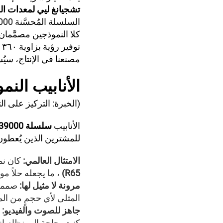
تشجيانغ ليي لمعدات ا
السلسلة المُحسَّنة 61000؟"
كلا النموذجين مصمَّمان 
ت
مصنعنا في الإنتاج، سيُ
الأنابيب
النمو
(الخبرة: التركيز على ال
الأنابيب
سلسلة LED 39000
للمشترين الذين يُعطون 
الامتثال العالمي:
كان نم
R65)
، ما يجعله حلاً مو
مرونة لا مثيل لها:
صممنا
المثلى لأي حجمٍ من ال
جاهز للصوت والفيديو:
كنت بحاجة إلى نظام إن