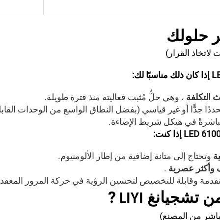
ر حلولك
 لاتخاذ القرار)
ث التكلفة
، وهي حلٌّ مُثبت فعاليته منذ فترة طويلة.
دًا جدًّا أو غير قياسي (بفضل النطاق الواسع من الوحدات القا
باشرةً في هيكل شريط الإضاءة.
ية
وتحتاج إلى متانة إضافية من إطار الألومنيوم.
 وأكثر عصرية
.
دمة وقابلة للتخصيص لتحسين الرؤية في حركة المرور المعقدة
ن تشجيانغ
?
LIYI
مباشر من المصنع)