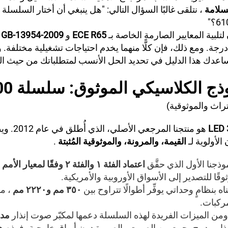
لسلامة
، نتلقى غالبًا السؤال التالي:
لتلبية المعايير الصارمة الخاصة بـ
ECE R65
و
GB-13954-2009
وفير رؤية بزاوية ٣٦٠ درجة. ومع ذلك، فإن كلًّا منهما يخدم احتياجات تشغيلية مختلف
ساعدك هذا الدليل في تحديد الحل الأنسب لمتطلباتك من حيث الميز
ذج الكلاسيكي الموثوق: سلسلة LED 39000
تراث والموثوقية)
هو منتجنا الم
الأولوية لـ
القيمة، والمرونة، والموثوقية المُثبتة
.
وذجنا الأول الذي حقَّق
ثوقًا للتصدير إلى الأسواق الأوروبية والأمريكية.
ه بنظامٍ وحداتي يوفِّر أطوالًا تتراوح بين
٣٥٠ مم و٢٢٢٠ مم
، م
مركبات.
ومن الميزات الفريدة لهذه السلسلة دعمها لمكبّر صوت إنذار
مد
ذار مدمج يجمع بين الصوت والصورة دون أبواق خارجية، فهذه 