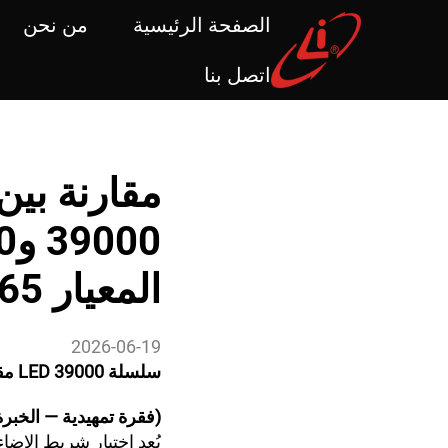
الصفحة الرئيسية
من نحن
اتصل بنا
المعيار R65 | شركة تشيجيانغ ليي
2026-06-19
سلسلة LED 39000 مقابل سلسلة 61000: أي شريط إضاءة R65 يناسب احتياجاتك؟
(فقرة تمهيدية — الخبرة
يُعد اختيار شريط الإضاء