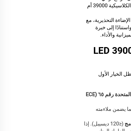
"هل ينبغي أن أختار السلسلة الكلاسيكية 39000 أم
الإضاءة التحذيرية، مع
ة. واستنادًا إلى خبرة
انية والأداء.
رجعي الأصلي، الذي أُطلق في عام 2012. ويظل الخيار الأول
اعتماد الفئة ١ والفئة ٢ وفقًا لمعيار الأمم المتحدة رقم ٦٥ (ECE
ما يضمن ملاءمته
مج
(≤120 ديسيبل). إذا
هي الطراز المناسب