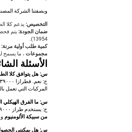
وبصفتنا الشركة المصن
التخصيص:
يدعم كلا ال
ضمان الجودة:
13954).
كمية طلب أولية مرنة:
مجموعات
، ما يسمح ل
الأسئلة الشائ
س: هل يتوافق كلا الطرازي
ج: نعم. فطرازا ٣٩٠٠٠ و٦١٠٠٠ يدعمان نطاق جهد واسعًا يتراوح بين
المركبات التي تعمل بالبنزين (١٢ فولت) والدي
س: ما الفرق الهيكلي ال
ج: يستخدم طراز ٣٩٠٠٠ قاعدة كلاسيكية من البلاستيك (ABS)، بينما يضيف طراز ٦١٠٠٠
من سبيكة الألومنيوم
وهذا 
س: هل يمكنني الحصول على سلسلة 61000 م