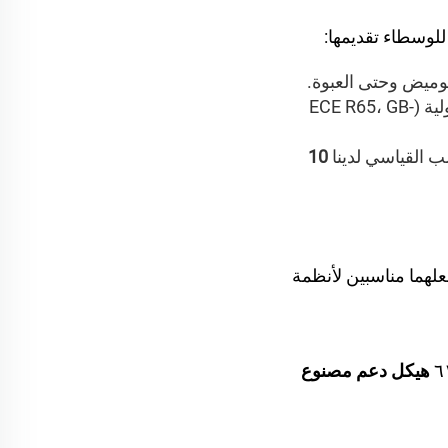
 للوسطاء تقديمها:
لوميض وحتى العبوة.
يتم فحص كل وحدة بدقة وفقًا لمعايير الجودة الصارمة لتلبية المعايير الدولية (ECE R65، GB-
لب القياسي لدينا
10
علهما مناسبين لأنظمة
هيكل دعم مصنوع