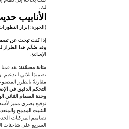
لك.
الأنابيب
حدي
(الخبرة: إبراز التطورات 
إذا كنت تبحث عن تصميم
وقد صُمِّم هذا الطراز 
الإضاءة.
متانة محسّنة:
لقد قمنا
تصميمًا ثلاثي التدعيم.
مقارنةً بالطرز المصنو
التحكم الدقيق في الإض
وحدة الصمام الثنائي الباع
توقيع بصري مميز لأس
التثبيت المدمج والمتعد
تصاميم المركبات الحديثة
السريع على شاحنات ا