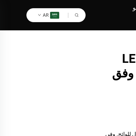
و
AR
سلتي شرائط الإضاءة LED
مد وفق
ال للوائح. وفي