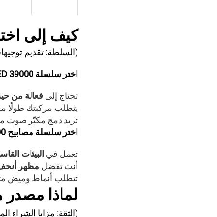
كيف
إلى
اخت
(السلطة: تقديم توجيهات
اختر سلسلة LED 39000 إذا كان ذلك مناسبًا لك:
تحتاج إلى
فعالة من حي
يتطلب مركبتك طولًا محد
تريد دمج مكبّر صوت م
اختر سلسلة مصابيح LED 61000 إذا كنت:
تعمل في
البيئات القاس
أنت تفضل
مظهر أنحف
تتطلب أنماط وميض متق
لماذا
مصدر
م
(الثقة: مزايا الشراء ال