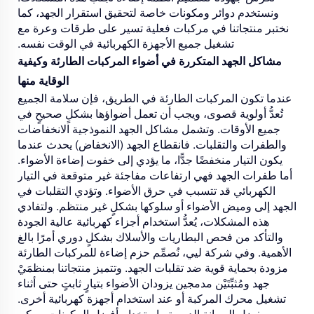
ونستخدم دوائر ومكونات خاصة لتحقيق استقرار الجهد، كما
نختبر منتجاتنا في مركبات فعلية تسير على طرقات وعرة مع
تشغيل جميع الأجهزة الكهربائية في الوقت نفسه.
مشاكل الجهد المتكررة في أضواء المركبات الطارئة وكيفية
الوقاية منها
عندما تكون المركبات الطارئة في الطريق، فإن سلامة الجميع
تُعدُّ أولوية قصوى، ويجب أن تعمل أضواؤها بشكلٍ صحيحٍ في
جميع الأوقات. وتشمل مشاكل الجهد النموذجية الانخفاضات
والطفرات والتقلبات. فانقطاع الجهد (الانخفاض) يحدث عندما
يكون التيار منخفضًا جدًّا، ما يؤدي إلى خفوت إضاءة الأضواء.
أما طفرات الجهد فهي ارتفاعات مفاجئة غير متوقعة في التيار
الكهربائي قد تتسبب في حرق الأضواء. وتؤدي التقلبات في
الجهد إلى وميض الأضواء أو سلوكها بشكلٍ غير منتظم. ولتفادي
هذه المشكلات، يُعدُّ استخدام أجزاء كهربائية عالية الجودة
والتأكد من فحص البطاريات والأسلاك بشكلٍ دوري أمرًا بالغ
الأهمية. وفي شركة ليي، نُصمِّم حزم إضاءة للمركبات الطارئة
مزودة بحماية قوية ضد تقلبات الجهد. وتتميز منتجاتنا بمنظمَيْ
جهد ومُثبِّتَيْن مدمجين يزودان الأضواء بتيارٍ ثابتٍ حتى أثناء
تشغيل محرك المركبة أو عند استخدام أجهزة كهربائية أخرى.
وبفضل الصيانة الدورية واستخدام أفضل المكونات، يمكن