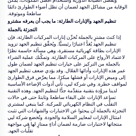
الوقاية من مشاكل الجهد لضمان أن تظل أضواء الطوارئ دائمًا
ساطعةً وموثوقة.
تنظيم الجهد والإنارات الطارئة: ما يجب أن يعرفه مشترو
التجزئة بالجملة
إذا كنتَ مشترٍ بالجملة تُخزِّن إنارات المركبات الطارئة، فإن
تنظيم الجهد يُعَدُّ اعتبارًا رئيسيًّا. ويُحقِّق تنظيم الجهد تزويد
الإنارات بطاقة كهربائية مستقرة، وهي مسألة حاسمة نظرًا
لاعتماد الأرواح على المركبات الطارئة. وتمكِّنك عملية الشراء
بالجملة من التركيز على خيارات تنظيم الجهد لضمان طول
عمر هذه الإنارات وأدائها الفعّال. وقد يؤدي ضعف تنظيم الجهد
إلى وميض الإنارات أو فشلها مبكرًا، مما يعرِّض فرق الطوارئ
لمواقف خطرة. وفي شركة ليي، تأتي أدوات الإضاءة الأساسية
لدينا مزوَّدة بتقنية متقدِّمة جدًّا لتنظيم الجهد. وهذه التقنية
تساعد الإنارات على البقاء ساطعةً وثابتةً حتى في حالات
التقلُّب في النظام الكهربائي للمركبة. كما ينبغي لمشتري
التجزئة بالجملة أن يبحثوا عن الاختبارات والشهادات التي تثبت
امتثال الإنارات لمعايير السلامة والجودة. وتُخضع شركة ليي
منتجاتها لاختبارات صارمة لضمان أداءٍ ممتازٍ لها في مواجهة
تقلُّبات الجهد.