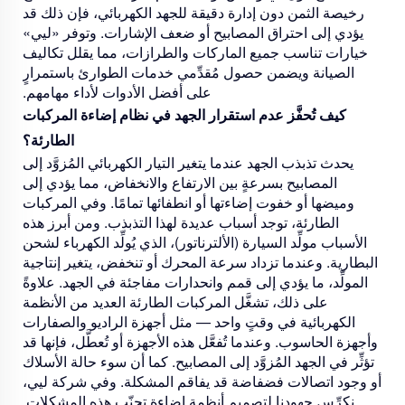
رخيصة الثمن دون إدارة دقيقة للجهد الكهربائي، فإن ذلك قد
يؤدي إلى احتراق المصابيح أو ضعف الإشارات. وتوفر «ليي»
خيارات تناسب جميع الماركات والطرازات، مما يقلل تكاليف
الصيانة ويضمن حصول مُقدِّمي خدمات الطوارئ باستمرارٍ
على أفضل الأدوات لأداء مهامهم.
كيف تُحفَّز عدم استقرار الجهد في نظام إضاءة المركبات
الطارئة؟
يحدث تذبذب الجهد عندما يتغير التيار الكهربائي المُزوَّد إلى
المصابيح بسرعةٍ بين الارتفاع والانخفاض، مما يؤدي إلى
وميضها أو خفوت إضاءتها أو انطفائها تمامًا. وفي المركبات
الطارئة، توجد أسباب عديدة لهذا التذبذب. ومن أبرز هذه
الأسباب مولِّد السيارة (الألترناتور)، الذي يُولِّد الكهرباء لشحن
البطارية. وعندما تزداد سرعة المحرك أو تنخفض، يتغير إنتاجية
المولِّد، ما يؤدي إلى قمم وانحدارات مفاجئة في الجهد. علاوةً
على ذلك، تشغَّل المركبات الطارئة العديد من الأنظمة
الكهربائية في وقتٍ واحد — مثل أجهزة الراديو والصفارات
وأجهزة الحاسوب. وعندما تُفعَّل هذه الأجهزة أو تُعطَّل، فإنها قد
تؤثِّر في الجهد المُزوَّد إلى المصابيح. كما أن سوء حالة الأسلاك
أو وجود اتصالات فضفاضة قد يفاقم المشكلة. وفي شركة ليي،
نكرِّس جهودنا لتصميم أنظمة إضاءة تجنّب هذه المشكلات.