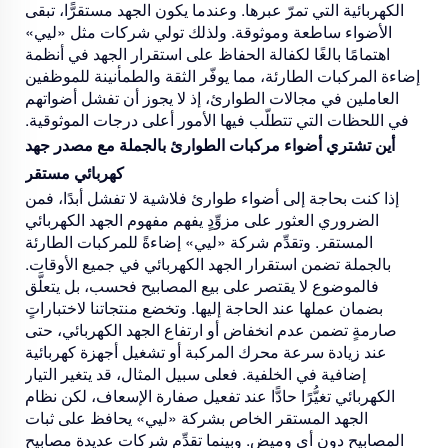
الكهربائية التي تمرّ عبرها. وعندما يكون الجهد مستقرًّا، تبقى
الأضواء ساطعة وموثوقة. ولذلك تولي شركات مثل «ليي»
اهتمامًا بالغًا لكفالة الحفاظ على استقرار الجهد في أنظمة
إضاءة المركبات الطارئة، مما يوفّر الثقة والطمأنينة للموظفين
العاملين في مجالات الطوارئ، إذ لا يجوز أن تفشل أضواتهم
في اللحظات التي تتطلّب فيها الأمور أعلى درجات الموثوقية.
أين تشتري أضواء مركبات الطوارئ بالجملة مع مصدر جهد
كهربائي مستقر
إذا كنت بحاجة إلى أضواء طوارئ فلاشية لا تفشل أبدًا، فمن
الضروري العثور على مزوِّدٍ يفهم مفهوم الجهد الكهربائي
المستقر. وتقدِّم شركة «ليي» إضاءةً للمركبات الطارئة
بالجملة تضمن استقرار الجهد الكهربائي في جميع الأوقات.
فالموضوع لا يقتصر على بيع المصابيح فحسب، بل يتعلَّق
بضمان عملها عند الحاجة إليها. وتخضع منتجاتنا لاختباراتٍ
صارمةٍ تضمن عدم انخفاض أو ارتفاع الجهد الكهربائي، حتى
عند زيادة سرعة محرك المركبة أو تشغيل أجهزة كهربائية
إضافية في الخلفية. فعلى سبيل المثال، قد يتغير التيار
الكهربائي تغيُّرًا حادًّا عند تفعيل صفارة الإسعاف، لكن نظام
الجهد المستقر الخاص بشركة «ليي» يحافظ على ثبات
المصابيح دون أي وميض. وبينما تقدِّم شركات عديدة مصابيح