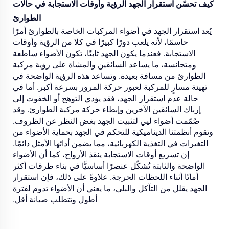
كيف تحسّن استقرار الجهد الرؤية وأوقات الاستجابة في حالات
الطوارئ
يُعد استقرار الجهد في أضواء المركبات الخاصة بالطوارئ أمرًا
حاسمًا، لأنه يلعب دورًا كبيرًا في كلا من الرؤية وأوقات
الاستجابة. فعندما يكون الجهد ثابتًا، تكون الأضواء ساطعة
ومتجانسة، ما يساعد السائقين والمشاة على رؤية مركبة
الطوارئ من مسافة بعيدة. وتساعد هذه الرؤية الواضحة في
تهيئة مسارٍ للمركبة لعبور حركة المرور بسرعة أكبر. أما في
حالة عدم استقرار الجهد، فقد يؤدي التوهج أو الخفوت إلى
إرباك السائقين الآخرين وإبطاء حركة مركبة الطوارئ. وقد
صُمّمت أضواء ليي لتثبيت الجهد بغض النظر عن الظروف.
وتقوم أنظمتنا الديناميكية للتحكم في الجهد بحماية الأضواء من
التغيرات في التغذية الكهربائية، مما يضمن أدائها الأمثل دائمًا.
إن تسريع أوقات الاستجابة ينقذ الأرواح، كما أن الأضواء
الواضحة والثابتة تُشكّل عنصرًا أساسيًّا في بناء طرقات أكثر
أمانًا أثناء اللحظات الحرجة. علاوةً على ذلك، فإن استقرار
الجهد يقلل من التآكل والبلى، ما يعني أن الأضواء تدوم لفترة
أطول وتتطلب صيانة أقل.