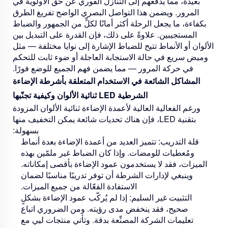
بعيدة، مما يدفعهم إلى التنازل الفوري عن حق الأولوية في
المرور. ويضمن هذا التواصل البصري الواضح تفريغ الطرق
بكفاءة، ما يجعل الرحلة أكثر أمانًا لكلٍّ من الجمهور والضباط
المستجيبين. علاوةً على ذلك، فإن القدرة على التبديل بين
الألوان أو الأنماط تتيح للضباط الإشارة إلى نوايا مختلفة — مثل
وميض سريع في حالة الاستجابة العاجلة أو ضوء ثابت للتحكم
في حركة المرور — مما يضمن فهم الجميع للوضع فورًا.
المشاكل الشائعة في الاستخدام المتعلقة بأشرطة الإضاءة
الشرطية LED ثنائية الألوان وكيفية تجنّبها
ورغم الفعالية العالية لأعمدة الإضاءة ثنائية الألوان المزودة
بتقنية LED، فإن هناك تحديات شائعة يمكن التخفيف منها
بسهولة:
قلة التدريب:
تتميز العديد من أعمدة الإضاءة بعدة أنماط
ومُعطيات للومضات. وإذا كان الضباط غير ملمّين بهذه
الميزات، فقد لا يستخدمون عمود الإضاءة بأقصى إمكاناته.
وينبغي لإدارات الشرطة أن توفر تدريبًا مناسبًا لضمان
الاستفادة الفعّالة من جميع الميزات.
التثبيت غير السليم:
إذا لم يُركَّب عمود الإضاءة بشكلٍ
صحيح، فقد ينخفض مدى رؤيته. ومن الضروري اتباع
تعليمات الشركة المصنِّعة بدقة. وتأتي منتجات ليي مع