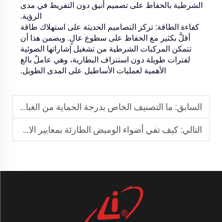
الشرطية بالحفاظ على تصميم أنيق دون التفريط في مدى
الرؤية.
كفاءة الطاقة:
تركز التصاميم الحديثة على استهلاك طاقة
أقلَّ بكثير مع الحفاظ على سطوع عالٍ. ويضمن هذا أن
تتمكن المركبات الشرطية من تشغيل إشاراتها الضوئية
لفترات طويلة دون استنزاف البطارية، وهي عاملٌ بالغ
الأهمية لعمليات الأساطيل على المدى الطويل.
السابق:
ما التصنيف الخاص بدرجة الحماية من الغبار والماء (IP) المطلوب لمصابيح الإشارات الدوارة؟
التالي:
كيف تفي أضواء الوميض الطارئة بمعايير الامتثال الخاصة بجمعية مهندسي السيارات (SAE) واللجنة الاقتصادية لأوروبا (ECE)