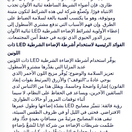
طارئ، فإن أضواء الشريط الساطعة ثنائية الألوان تجذب
الانتباه فورًا. وتُصنِّع شركة ليي هذه الشرائط لتكون متينة
وموثوقة، وهو ما يكتسب أهمية بالغة لسلامة الضباط على
الطرق. وإن فهم الأسباب التي تدفع مشتري الأسطول إلى
إعطاء الأولوية لشرائط الإضاءة الشرطية LED ثنائية الألوان
يبرز الدور الحيوي الذي تؤديه في حفظ أمن المجتمعات.
الفوائد الرئيسية لاستخدام أشرطة الإضاءة الشرطية LED ذات
اللونين
يوفِّر استخدام أشرطة الإضاءة الشرطية LED ذات اللونين
عديد المزايا التي يقدِّرها مشترو الأسطول.
تعزيز السلامة والوضوح:
يُوفِّر مزيج اللون الأحمر (الذي
يوحي عادةً بـ"التوقف") والأزرق (المرتبط بقوات إنفاذ
القانون) إشارةً واضحةً وحاسمةً. ويقلل هذا من الالتباس لدى
السائقين الآخرين، ويساعد في الحفاظ على النظام، لا سيما
أثناء توقفات المرور أو حالات الطوارئ.
رؤية فائقة:
تتميَّز مصابيح LED بشدّة إضاءتها وطول عمرها
الافتراضي. فحتى في الليل أو في ظروف الطقس السيئة،
تبقى هذه المصابيح مرئيةً من مسافاتٍ بعيدةٍ جدًّا. وقد
صُمِّمت شريطات الإضاءة من شركة Liyi لتُشعَّ بإضاءةٍ
قويةٍ، مما يجعلها خيارًا موثوقًا به لمركبات الشرطة.