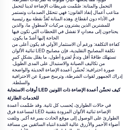
التحمل والمتانة:
صُمِّمت شريطات الإضاءة لدينا لتحمل
متاعب أعمال إنفاذ القانون؛ فهي تتحمّل الصدمات وتستمر
في الأداء دون انقطاع. وهذه المتانة تُعَدُّ نقطة بيع رئيسية
للمشترين الذين يشترون مركبات لأسطولٍ ما، والذين
يحتاجون إلى معداتٍ لا تفشل في اللحظات التي تكون فيها
الحاجة إليها أشدّ ما يكون.
كفاءة التكلفة:
ورغم أن الاستثمار الأولي قد يكون أعلى من
تكلفة المصابيح التقليدية، فإن مصابيح LED ثنائية الألوان
تستهلك طاقةً أقل وتدمُّ لفترةٍ أطول، ما يقلل بشكلٍ كبيرٍ
من تكاليف الصيانة والاستبدال على المدى الطويل.
صورة احترافية:
تُحسِّن أعمدة الإضاءة الحديثة والواضحة
إدراك الجمهور لقوات الشرطة، وترسخ صورةً عن الاحترافية
والسلطة.
كيف تحسِّن أعمدة الإضاءة ذات اللونين LED أوقات الاستجابة
للخدمات الطارئة
في حالات الطوارئ، يُحسب كل ثانية. وقد صُمِّمت أعمدة
الإضاءة ثنائية الألوان المزودة بتقنية LED لمساعدة فرق
الطوارئ على الوصول إلى موقع الحادث بسرعة أكبر. وتلفت
أضواء الأحمر والأزرق عالية الشدة انتباه السائقين من مسافة