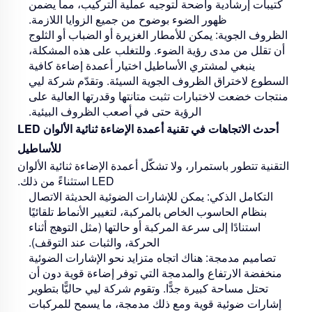
كتيبات إرشادية واضحة لتوجيه عملية التركيب، مما يضمن
ظهور الضوء بوضوح من جميع الزوايا اللازمة.
الظروف الجوية:
يمكن للأمطار الغزيرة أو الضباب أو الثلوج
أن تقلل من مدى رؤية الضوء. وللتغلب على هذه المشكلة،
ينبغي لمشتري الأساطيل اختيار أعمدة إضاءة كافية
السطوع لاختراق الظروف الجوية السيئة. وتقدّم شركة ليي
منتجات خضعت لاختبارات تثبت متانتها وقدرتها العالية على
الرؤية حتى في أصعب الظروف البيئية.
أحدث الاتجاهات في تقنية أعمدة الإضاءة ثنائية الألوان LED
للأساطيل
التقنية تتطور باستمرار، ولا تشكّل أعمدة الإضاءة ثنائية الألوان
LED استثناءً من ذلك.
التكامل الذكي:
يمكن للإشارات الضوئية الحديثة الاتصال
بنظام الحاسوب الخاص بالمركبة، لتغيير الأنماط تلقائيًا
استنادًا إلى سرعة المركبة أو حالتها (مثل التوهج أثناء
الحركة، والثبات عند التوقف).
تصاميم مدمجة:
هناك اتجاه متزايد نحو الإشارات الضوئية
منخفضة الارتفاع والمدمجة التي توفر إضاءة قوية دون أن
تحتل مساحة كبيرة جدًّا. وتقوم شركة ليي حاليًّا بتطوير
إشارات ضوئية قوية ومع ذلك مدمجة، ما يسمح للمركبات